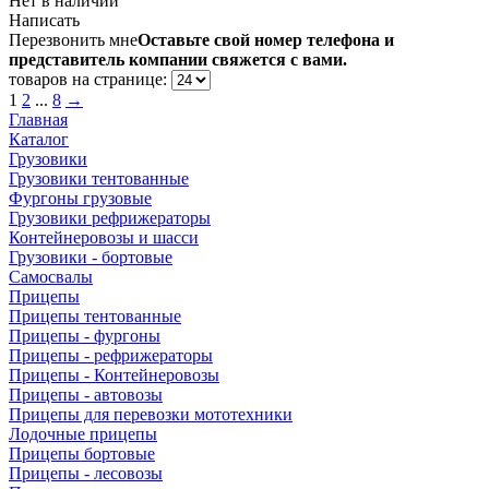
Нет в наличии
Написать
Перезвонить мне
Оставьте свой номер телефона и
представитель компании свяжется с вами.
товаров на странице:
1
2
...
8
→
Главная
Каталог
Грузовики
Грузовики тентованные
Фургоны грузовые
Грузовики рефрижераторы
Контейнеровозы и шасси
Грузовики - бортовые
Самосвалы
Прицепы
Прицепы тентованные
Прицепы - фургоны
Прицепы - рефрижераторы
Прицепы - Контейнеровозы
Прицепы - автовозы
Прицепы для перевозки мототехники
Лодочные прицепы
Прицепы бортовые
Прицепы - лесовозы