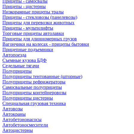
Прицепы - самосвалы
Прицепы - цистерны
Низкорамные прицепы тралы
Прицепы - стекловозы (панелевозы)
Прицепы для перевозки животных
Прицепы - мультилифты
Торговые прицепы автолавки
Прицепы для длинномерных грузов
Вагончики на колесах - прицепы бытовки
Прицепные подъемники
Автопоезда
Съемные кузова БДФ
Седельные тягачи
Полуприцепы
Полуприцепы тентованные (шторные)
Полуприцепы рефрижераторы
Самосвальные полуприцепы
Полуприцепы контейнеровозы
Полуприцепы цистерны
Специальная грузовая техника
Автовозы
Автокраны
Автобетононасосы
Автобетоносмесители
Автоцистерны