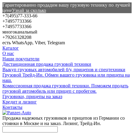
Гарантированно продадим вашу грузовую технику по лучшей
цене
Узнай за сколько
+7(495)77-333-66
+74957733366
+74957733366
многоканальный
+79261328208
есть WhatsApp, Viber, Telegram
Каталог
О нас
Наши покупатели
Дистанционная продажа грузовой техники
Выкуп грузовых автомобилей б/у, прицепов и спецтехники
Грузовой Трейд-Ин. Обмен вашего грузовика или прицепа на
наш.
Комиссионная продажа грузовой техники. Поможем продать
грузовой автомобиль или прицеп с пробегом.
Грузовики, прицепы на заказ
Кредит и лизинг
Контакты
Продажа надежных грузовиков и прицепов из Германии со
стоянки в Москве и на заказ. Лизинг, Трейд-Ин.