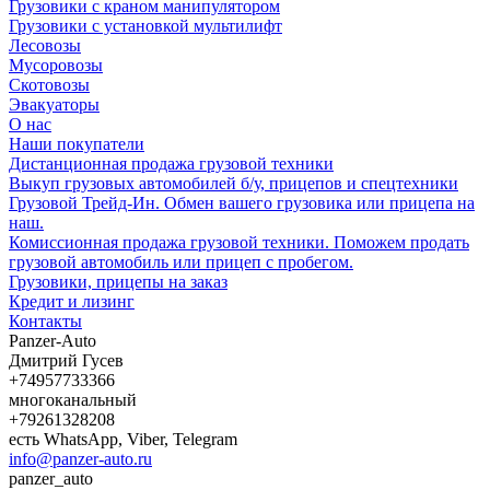
Грузовики с краном манипулятором
Грузовики с установкой мультилифт
Лесовозы
Мусоровозы
Скотовозы
Эвакуаторы
О нас
Наши покупатели
Дистанционная продажа грузовой техники
Выкуп грузовых автомобилей б/у, прицепов и спецтехники
Грузовой Трейд-Ин. Обмен вашего грузовика или прицепа на
наш.
Комиссионная продажа грузовой техники. Поможем продать
грузовой автомобиль или прицеп с пробегом.
Грузовики, прицепы на заказ
Кредит и лизинг
Контакты
Panzer-Auto
Дмитрий Гусев
+74957733366
многоканальный
+79261328208
есть WhatsApp, Viber, Telegram
info@panzer-auto.ru
panzer_auto