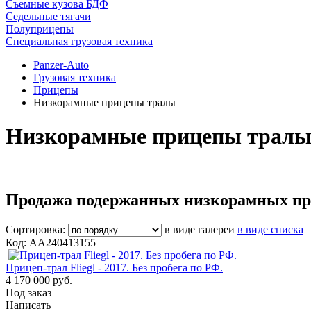
Съемные кузова БДФ
Седельные тягачи
Полуприцепы
Специальная грузовая техника
Panzer-Auto
Грузовая техника
Прицепы
Низкорамные прицепы тралы
Низкорамные прицепы трал
Продажа подержанных низкорамных при
Сортировка:
в виде галереи
в виде списка
Код: AA240413155
Прицеп-трал Fliegl - 2017. Без пробега по РФ.
4 170 000 руб.
Под заказ
Написать