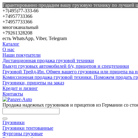
Гарантированно продадим вашу грузовую технику по лучшей 
+7(495)77-333-66
+74957733366
+74957733366
многоканальный
+79261328208
есть WhatsApp, Viber, Telegram
Каталог
О нас
Наши покупатели
Дистанционная продажа грузовой техники
Выкуп грузовых автомобилей б/у, прицепов и спецтехники
Грузовой Трейд-Ин. Обмен вашего грузовика или прицепа на н
Комиссионная продажа грузовой техники. Поможем продать гр
Грузовики, прицепы на заказ
Кредит и лизинг
Контакты
Продажа надежных грузовиков и прицепов из Германии со стоян
Грузовики
Грузовики тентованные
Фургоны грузовые