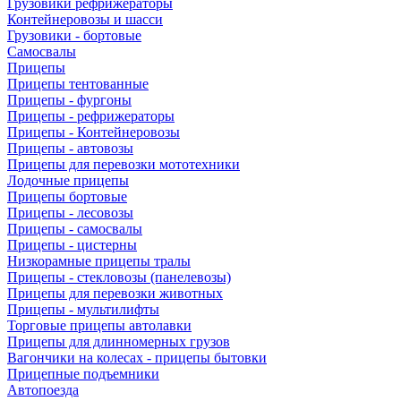
Грузовики рефрижераторы
Контейнеровозы и шасси
Грузовики - бортовые
Самосвалы
Прицепы
Прицепы тентованные
Прицепы - фургоны
Прицепы - рефрижераторы
Прицепы - Контейнеровозы
Прицепы - автовозы
Прицепы для перевозки мототехники
Лодочные прицепы
Прицепы бортовые
Прицепы - лесовозы
Прицепы - самосвалы
Прицепы - цистерны
Низкорамные прицепы тралы
Прицепы - стекловозы (панелевозы)
Прицепы для перевозки животных
Прицепы - мультилифты
Торговые прицепы автолавки
Прицепы для длинномерных грузов
Вагончики на колесах - прицепы бытовки
Прицепные подъемники
Автопоезда