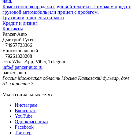
наш.
Комиссионная продажа грузовой техники. Поможем продать
грузовой автомобиль или прицеп с пробегом.
Грузовики, прицепы на заказ
Кредит и лизинг
Контакты
Panzer-Auto
Дмитрий Гусев
+74957733366
многоканальный
+79261328208
есть WhatsApp, Viber, Telegram
info@panzer-auto.ru
panzer_auto
Россия
Московская область
Москва
Кавказский бульвар, дом
51, строение 7
Мы в социальных сетях
Инстаграм
Вконтакте
YouTube
Одноклассники
Facebook
Твиттер