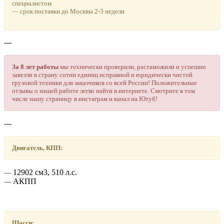
специалистом
― срок поставки до Москвы 2-3 недели
---
За 8 лет работы
мы технически проверили, растаможили и успешно
завезли в страну сотни единиц исправной и юридически чистой
грузовой техники для заказчиков со всей России! Положительные
отзывы о нашей работе легко найти в интернете. Смотрите в том
числе нашу страницу в инстаграм и канал на Ютуб!
---
Двигатель, КПП:
12902 см3, 510 л.с.
―
АКПП
―
Шасси: