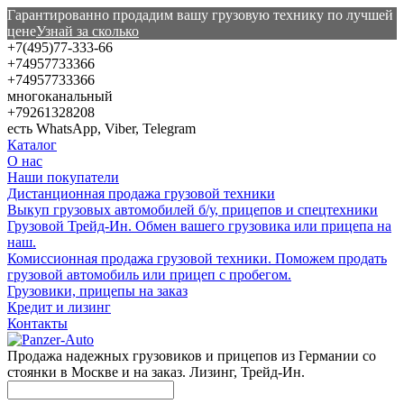
Гарантированно продадим вашу грузовую технику по лучшей
цене
Узнай за сколько
+7(495)77-333-66
+74957733366
+74957733366
многоканальный
+79261328208
есть WhatsApp, Viber, Telegram
Каталог
О нас
Наши покупатели
Дистанционная продажа грузовой техники
Выкуп грузовых автомобилей б/у, прицепов и спецтехники
Грузовой Трейд-Ин. Обмен вашего грузовика или прицепа на
наш.
Комиссионная продажа грузовой техники. Поможем продать
грузовой автомобиль или прицеп с пробегом.
Грузовики, прицепы на заказ
Кредит и лизинг
Контакты
Продажа надежных грузовиков и прицепов из Германии со
стоянки в Москве и на заказ. Лизинг, Трейд-Ин.