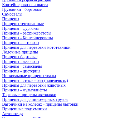
Контейнеровозы и шасси
Грузовики - бортовые
Самосвалы
Прицепы
Прицепы тентованные
Прицепы - фургоны
Прицепы - рефрижераторы
Прицепы - Контейнеровозы
Прицепы - автовозы
Прицепы для перевозки мототехники
Лодочные прицепы
Прицепы бортовые
Прицепы - лесовозы
Прицепы - самосвалы
Прицепы - цистерны
Низкорамные прицепы тралы
Прицепы - стекловозы (панелевозы)
Прицепы для перевозки животных
Прицепы - мультилифты
Торговые прицепы автолавки
Прицепы для длинномерных грузов
Вагончики на колесах - прицепы бытовки
Прицепные подъемники
Автопоезда