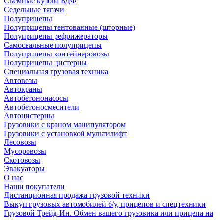
Съемные кузова БДФ
Седельные тягачи
Полуприцепы
Полуприцепы тентованные (шторные)
Полуприцепы рефрижераторы
Самосвальные полуприцепы
Полуприцепы контейнеровозы
Полуприцепы цистерны
Специальная грузовая техника
Автовозы
Автокраны
Автобетононасосы
Автобетоносмесители
Автоцистерны
Грузовики с краном манипулятором
Грузовики с установкой мультилифт
Лесовозы
Мусоровозы
Скотовозы
Эвакуаторы
О нас
Наши покупатели
Дистанционная продажа грузовой техники
Выкуп грузовых автомобилей б/у, прицепов и спецтехники
Грузовой Трейд-Ин. Обмен вашего грузовика или прицепа на