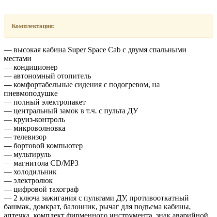
Комплектация:
― высокая кабина Super Space Cab с двумя спальными
местами
― кондиционер
― автономный отопитель
― комфортабельные сидения с подогревом, на
пневмоподушке
― полный электропакет
― центральный замок в т.ч. с пульта ДУ
― круиз-контроль
― микроволновка
― телевизор
― бортовой компьютер
― мультируль
― магнитола CD/MP3
― холодильник
― электролюк
― цифровой тахограф
― 2 ключа зажигания с пультами ДУ, противооткатный
башмак, домкрат, балонник, рычаг для подъема кабины,
аптечка, комплект фирменного инструмента, знак аварийной