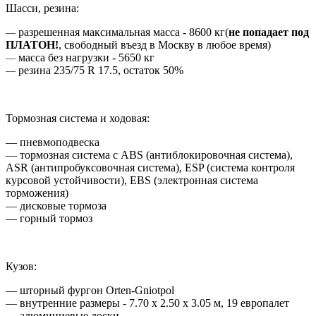
Шасси, резина:
разрешенная максимальная масса - 8600 кг(
не попадает под
―
ПЛАТОН!
, свободный въезд в Москву в любое время)
масса без нагрузки - 5650 кг
―
резина 235/75 R 17.5, остаток 50%
―
Тормозная система и ходовая:
― пневмоподвеска
― тормозная система с ABS (антиблокировочная система),
ASR (антипробуксовочная система), ESP (система контроля
курсовой устойчивости), EBS (электронная система
торможения)
― дисковые тормоза
― горный тормоз
Кузов:
―
шторный фургон Orten-Gniotpol
―
внутренние размеры - 7.70 х 2.50 х 3.05 м, 19 европалет
―
алюминиевые доски