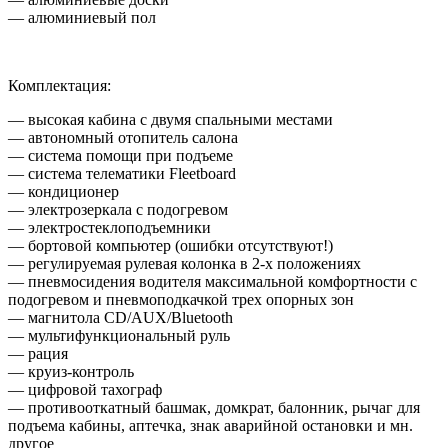
―
алюминиевый пол
Комплектация:
― высокая кабина с двумя спальными местами
― автономный отопитель салона
― система помощи при подъеме
― система телематики Fleetboard
― кондиционер
― электрозеркала с подогревом
― электростеклоподъемники
― бортовой компьютер (ошибки отсутствуют!)
― регулируемая рулевая колонка в 2-х положениях
― пневмосидения водителя максимальной комфортности с
подогревом и пневмоподкачкой трех опорных зон
― магнитола CD/AUX/Bluetooth
― мультифункциональный руль
― рация
― круиз-контроль
― цифровой тахограф
― противооткатный башмак, домкрат, балонник, рычаг для
подъема кабины, аптечка, знак аварийной остановки и мн.
другое