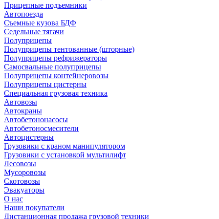
Прицепные подъемники
Автопоезда
Съемные кузова БДФ
Седельные тягачи
Полуприцепы
Полуприцепы тентованные (шторные)
Полуприцепы рефрижераторы
Самосвальные полуприцепы
Полуприцепы контейнеровозы
Полуприцепы цистерны
Специальная грузовая техника
Автовозы
Автокраны
Автобетононасосы
Автобетоносмесители
Автоцистерны
Грузовики с краном манипулятором
Грузовики с установкой мультилифт
Лесовозы
Мусоровозы
Скотовозы
Эвакуаторы
О нас
Наши покупатели
Дистанционная продажа грузовой техники