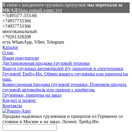
В связи с введением грузовых пропусков
мы переехали за
МКАД!
Наш новый адрес тут
+7(495)77-333-66
+74957733366
+74957733366
многоканальный
+79261328208
есть WhatsApp, Viber, Telegram
Каталог
О нас
Наши покупатели
Дистанционная продажа грузовой техники
Выкуп грузовых автомобилей б/у, прицепов и спецтехники
Грузовой Трейд-Ин. Обмен вашего грузовика или прицепа на
наш.
Комиссионная продажа грузовой техники. Поможем продать
грузовой автомобиль или прицеп с пробегом.
Грузовики, прицепы на заказ
Кредит и лизинг
Контакты
Продажа надежных грузовиков и прицепов из Германии со
стоянки в Москве и на заказ. Лизинг, Трейд-Ин.