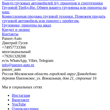
Выкуп грузовых автомобилей б/у, прицепов и спецтехники
Грузовой Трейд-Ин. Обмен вашего грузовика или прицепа на
наш.
Комиссионная продажа грузовой техники. Поможем продать
грузовой автомобиль или прицеп с пробегом.
Грузовики, прицепы на заказ
Кредит и лизинг
Контакты
Panzer-Auto
Дмитрий Гусев
+74957733366
многоканальный
+79261328208
есть WhatsApp, Viber, Telegram
info@panzer-auto.ru
panzer_auto
Россия
Московская область
городской округ Домодедово
деревня Павловское, ул. Вокзальная, дом 21, строение 16
Мы в социальных сетях
Инстаграм
Вконтакте
YouTube
Одноклассники