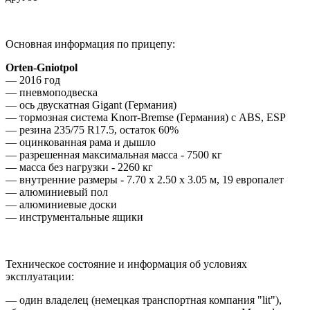
Основная информация по прицепу:
Orten-Gniotpol
― 2016 год
― пневмоподвеска
― ось двускатная Gigant (Германия)
― тормозная система Knorr-Bremse (Германия) с ABS, ESP
― резина 235/75 R17.5, остаток 60%
― оцинкованная рама и дышло
― разрешенная максимальная масса - 7500 кг
― масса без нагрузки - 2260 кг
― внутренние размеры - 7.70 х 2.50 х 3.05 м, 19 европалет
― алюминиевый пол
― алюминиевые доски
― инструментальные ящики
Техническое состояние и информация об условиях
эксплуатации:
― один владелец (немецкая транспортная компания "lit"),