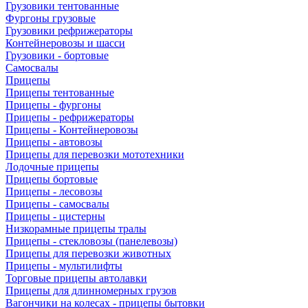
Грузовики тентованные
Фургоны грузовые
Грузовики рефрижераторы
Контейнеровозы и шасси
Грузовики - бортовые
Самосвалы
Прицепы
Прицепы тентованные
Прицепы - фургоны
Прицепы - рефрижераторы
Прицепы - Контейнеровозы
Прицепы - автовозы
Прицепы для перевозки мототехники
Лодочные прицепы
Прицепы бортовые
Прицепы - лесовозы
Прицепы - самосвалы
Прицепы - цистерны
Низкорамные прицепы тралы
Прицепы - стекловозы (панелевозы)
Прицепы для перевозки животных
Прицепы - мультилифты
Торговые прицепы автолавки
Прицепы для длинномерных грузов
Вагончики на колесах - прицепы бытовки