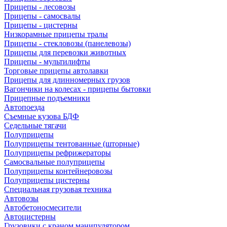
Прицепы - лесовозы
Прицепы - самосвалы
Прицепы - цистерны
Низкорамные прицепы тралы
Прицепы - стекловозы (панелевозы)
Прицепы для перевозки животных
Прицепы - мультилифты
Торговые прицепы автолавки
Прицепы для длинномерных грузов
Вагончики на колесах - прицепы бытовки
Прицепные подъемники
Автопоезда
Съемные кузова БДФ
Седельные тягачи
Полуприцепы
Полуприцепы тентованные (шторные)
Полуприцепы рефрижераторы
Самосвальные полуприцепы
Полуприцепы контейнеровозы
Полуприцепы цистерны
Специальная грузовая техника
Автовозы
Автобетоносмесители
Автоцистерны
Грузовики с краном манипулятором