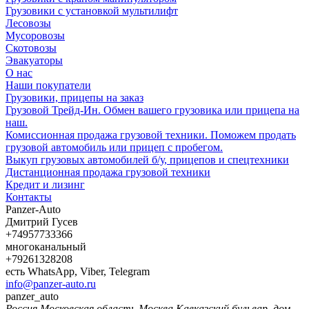
Грузовики с установкой мультилифт
Лесовозы
Мусоровозы
Скотовозы
Эвакуаторы
О нас
Наши покупатели
Грузовики, прицепы на заказ
Грузовой Трейд-Ин. Обмен вашего грузовика или прицепа на
наш.
Комиссионная продажа грузовой техники. Поможем продать
грузовой автомобиль или прицеп с пробегом.
Выкуп грузовых автомобилей б/у, прицепов и спецтехники
Дистанционная продажа грузовой техники
Кредит и лизинг
Контакты
Panzer-Auto
Дмитрий Гусев
+74957733366
многоканальный
+79261328208
есть WhatsApp, Viber, Telegram
info@panzer-auto.ru
panzer_auto
Россия
Московская область
Москва
Кавказский бульвар, дом