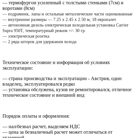
― термофургон усиленный с толстыми стенками (7см) и
воротами (8см)
― подрамник, лапы и остальные металлические части оцинкованные
― внутренние размеры ― 7.25 х 2.45 х 2.50 м, 18 европалет
― автономная дизель-электрическая холодильная установка Carrier
Supra 950T, температурный режим +/- 30 гр.
― электрическая розетка
― 2 ряда шторок для удержания холода
Техническое состояние и информация об условиях
эксплуатации:
― страна производства и эксплуатации - Австрия, один
владелец, эксплуатировался редко
― установка обслужена, кузов не ремонтировался, отличное
техническое состояние и внешний вид
Порядок оплаты и оформления:
― нал/безнал расчет, выделяем НДС
― цена за безналичный расчет может отличаться от
указанной.